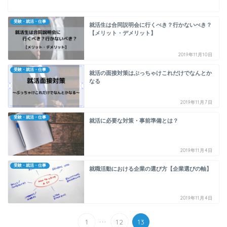
受験・就活・仕事
就活生は合同説明会に行くべき？行かないべき？
【メリット・デメリット】
2019年11月10日
受験・就活・仕事
就活の面接対策はぶっちゃけこれだけでなんとか
なる
2019年11月7日
受験・就活・仕事
就活に必要な対策・事前準備とは？
2019年11月4日
受験・就活・仕事
就職活動における企業の選び方【企業選びの軸】
2019年11月4日
...
1
12
13