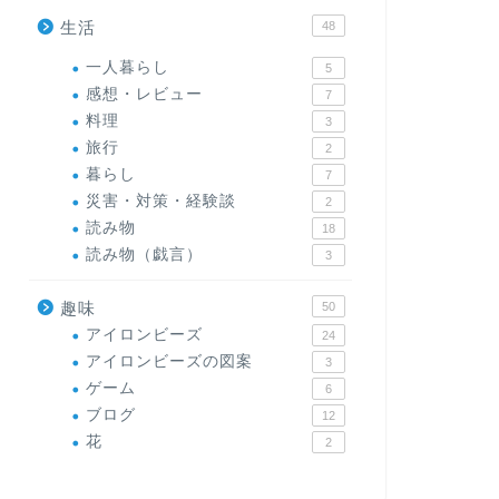
生活
48
一人暮らし
5
感想・レビュー
7
料理
3
旅行
2
暮らし
7
災害・対策・経験談
2
読み物
18
読み物（戯言）
3
趣味
50
アイロンビーズ
24
アイロンビーズの図案
3
ゲーム
6
ブログ
12
花
2