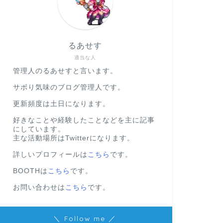
るあせす
適当な人
管理人のるあせすと言います。
サボり気味のブログ管理人です。
更新頻度は土日になります。
好きなことや経験したことなどを主に記事
にしています。
主な活動場所はTwitterになります。
詳しいプロフィールは
こちら
です。
BOOTHは
こちら
です。
お問い合わせは
こちら
です。
＼ Follow me ／