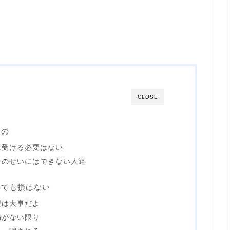
CLOSE
もの
に受ける必要はない
分のせいにはできない人達
いても損はない
歴は大事だよ
満がない限り