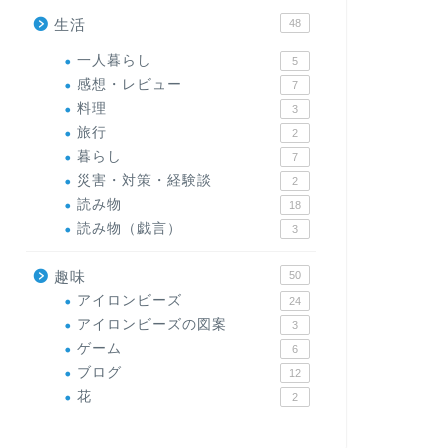
生活
48
一人暮らし
5
感想・レビュー
7
料理
3
旅行
2
暮らし
7
災害・対策・経験談
2
読み物
18
読み物（戯言）
3
趣味
50
アイロンビーズ
24
アイロンビーズの図案
3
ゲーム
6
ブログ
12
花
2