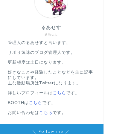
るあせす
適当な人
管理人のるあせすと言います。
サボり気味のブログ管理人です。
更新頻度は土日になります。
好きなことや経験したことなどを主に記事
にしています。
主な活動場所はTwitterになります。
詳しいプロフィールは
こちら
です。
BOOTHは
こちら
です。
お問い合わせは
こちら
です。
＼ Follow me ／