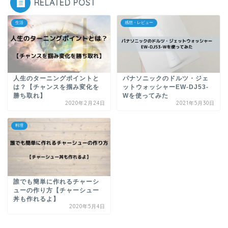
RELATED POST
生活
感想・レビュー
人生のターニングポイントと
パナソニックのドルツ・ジェ
は？【チャンスを掴み変化を
ットウォッシャーEW-DJ53-
勝ち取れ】
Wを使ってみた
2020年2月24日
2021年5月30日
料理
誰でも簡単に作れるチャーシ
ューの作り方【チャーシュー
丼も作れるよ】
2020年5月4日