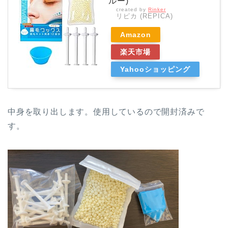
ルー)
created by
Rinker
リピカ (REPICA)
Amazon
楽天市場
Yahooショッピング
中身を取り出します。使用しているので開封済みで
す。