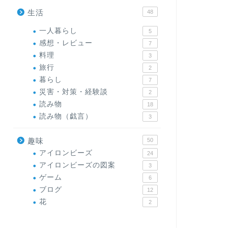
生活
48
一人暮らし
5
感想・レビュー
7
料理
3
旅行
2
暮らし
7
災害・対策・経験談
2
読み物
18
読み物（戯言）
3
趣味
50
アイロンビーズ
24
アイロンビーズの図案
3
ゲーム
6
ブログ
12
花
2