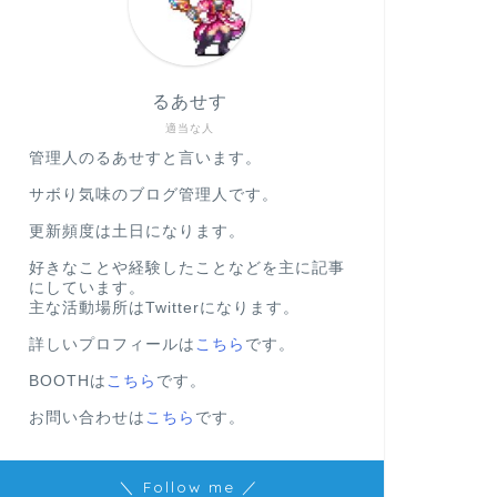
るあせす
適当な人
管理人のるあせすと言います。
サボり気味のブログ管理人です。
更新頻度は土日になります。
好きなことや経験したことなどを主に記事
にしています。
主な活動場所はTwitterになります。
詳しいプロフィールは
こちら
です。
BOOTHは
こちら
です。
お問い合わせは
こちら
です。
＼ Follow me ／