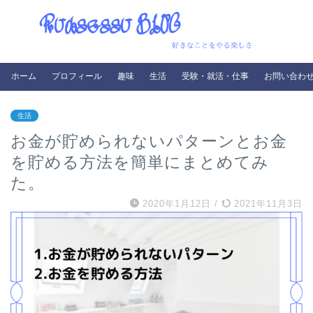
ホーム
プロフィール
趣味
生活
受験・就活・仕事
お問い合わ
生活
お金が貯められないパターンとお金
を貯める方法を簡単にまとめてみ
た。
2020年1月12日
/
2021年11月3日