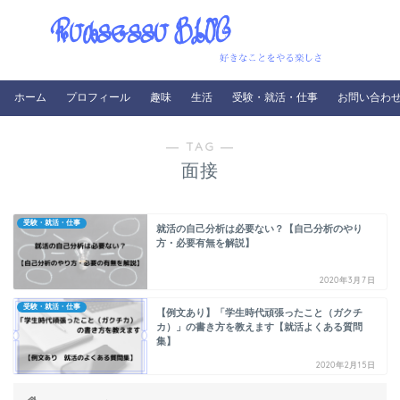
ホーム
プロフィール
趣味
生活
受験・就活・仕事
お問い合わ
― TAG ―
面接
受験・就活・仕事
就活の自己分析は必要ない？【自己分析のやり
方・必要有無を解説】
2020年3月7日
受験・就活・仕事
【例文あり】「学生時代頑張ったこと（ガクチ
カ）」の書き方を教えます【就活よくある質問
集】
2020年2月15日