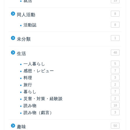
就活
15
8
同人活動
活動誌
8
1
未分類
48
生活
一人暮らし
5
感想・レビュー
7
料理
3
旅行
2
暮らし
7
災害・対策・経験談
2
読み物
18
読み物（戯言）
3
50
趣味